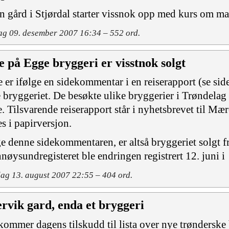
 gård i Stjørdal starter vissnok opp med kurs om ma
g 09. desember 2007 16:34 – 552 ord.
e på Egge bryggeri er visstnok solgt
e er ifølge en sidekommentar i en reiserapport (se sid
e bryggeriet. De besøkte ulike bryggerier i Trøndelag
. Tilsvarende reiserapport står i nyhetsbrevet til Mæ
es i papirversjon.
ge denne sidekommentaren, er altså bryggeriet solgt f
nøysundregisteret ble endringen registrert 12. juni i
g 13. august 2007 22:55 – 404 ord.
ervik gard, enda et bryggeri
kommer dagens tilskudd til lista over nye trønderske br