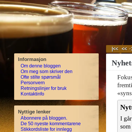
|<<
<<
·
Informasjon
Nyhets
Om denne bloggen
Om meg som skriver den
Fokus
Ofte stilte spørsmål
Personvern
fremt
Retningslinjer for bruk
«syns
Kontaktinfo
Nytt
Nyttige lenker
I gå
Abonnere på bloggen.
De 50 nyeste kommentarene
som 
Stikkordsliste for innlegg