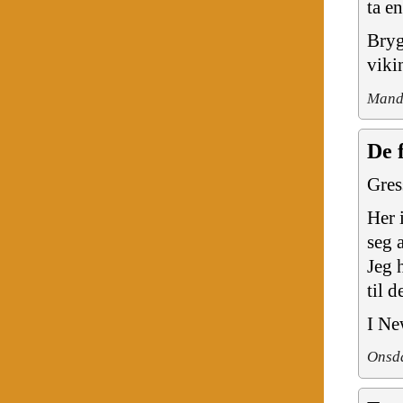
ta e
Bryg
viki
Manda
De 
Gres
Her 
seg 
Jeg 
til d
I Ne
Onsda