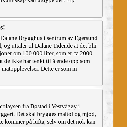
kalkunnskap kan utdype det? ½p
s!
r Dalane Brygghus i sentrum av Egersund
, og uttaler til Dalane Tidende at det blir
isjoner om 100.000 liter, som er ca 2000
 at de ikke har tenkt til å ende opp som
e matopplevelser. Dette er som m
olaysen fra Bøstad i Vestvågøy i
ggeri. Det skal brygges maltøl og mjød,
ette kommer på lufta, selv om det nok kan