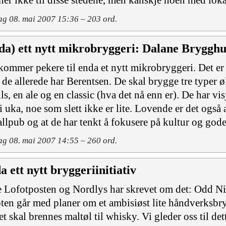
ner ikke til disse stedene, men kanskje noen med lo
ag 08. mai 2007 15:36 – 203 ord.
da) ett nytt mikrobryggeri: Dalane Brygghu
kommer pekere til enda et nytt mikrobryggeri. Det e
r de allerede har Berentsen. De skal brygge tre typer øl
ils, en ale og en classic (hva det nå enn er). De har v
r i uka, noe som slett ikke er lite. Lovende er det også
allpub og at de har tenkt å fokusere på kultur og god
ag 08. mai 2007 14:55 – 260 ord.
a ett nytt bryggeriinitiativ
 Lofotposten og Nordlys har skrevet om det: Odd Nic
ten går med planer om et ambisiøst lite håndverksbry
et skal brennes maltøl til whisky. Vi gleder oss til d