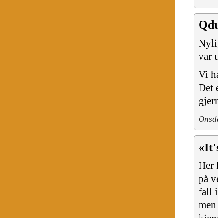
Qdul
Nyli
var 
Vi h
Det 
gjer
Onsda
«It
Her 
på v
fall
men 