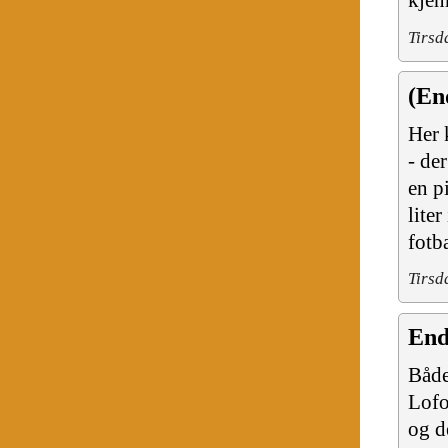
kjen
Tirsd
(En
Her 
- de
en p
lite
fotb
Tirsd
End
Både
Lofo
og d