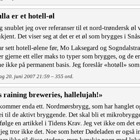
la er et hotell-øl
g snublet jeg over referanser til et nord-trøndersk øl
ukjent. Det viser seg at det er et øl som brygges i Snåsa
ar sett hotell-ølene før, Mo Laksegard og Sogndalstra
er gjerne ett eller maks to typer som brygges, og de er 
ne ikke på permanent basis. Jeg foreslår «hotøll» so
g 20. juni 2007 21:59 – 355 ord.
's raining breweries, hallelujah!»
kommer enda ett. Nordmørsbrygg, som har hanglet og h
ei til de aktivt bryggende. Det skal bli et mikrobrygg
 ifølge en artikkel i Tidens Krav. Jeg vet ikke om det e
jeg tror ikke det. Noe som heter Dødeladen er også in