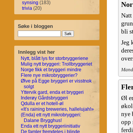
synsing
(183)
Nor
trivia
(20)
Natt
grun
Søke i bloggen
bli 
Jeg 
dere
Innlegg vist her
overs
Nytt, blått lys for storbryggeriene
Mulig nytt bryggeri: Trollbryggeriet
Manda
Norge fikk et bryggeri mindre
Flere nye mikrobryggerier?
Ølve på Egge bryggeri er visstnok
Fle
solgt
Yttervik gard, enda et bryggeri
Øl e
Inderøy Gårdsbryggeri
Qdulla er et hotell-øl
økol
«It's raining breweries, hallelujah!»
nye 
(Enda) ett nytt mikrobryggeri:
Dalane Brygghus!
opp 
Enda ett nytt bryggeriinitiativ
ferdi
De famler fremdeles i blinde