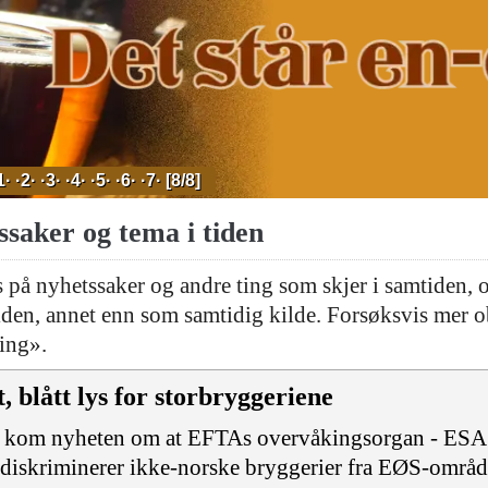
1·
·2·
·3·
·4·
·5·
·6·
·7·
[8/8]
saker og tema i tiden
 på nyhetssaker og andre ting som skjer i samtiden, 
iden, annet enn som samtidig kilde. Forsøksvis mer o
ing».
, blått lys for storbryggeriene
r kom nyheten om at EFTAs overvåkingsorgan - ESA - h
diskriminerer ikke-norske bryggerier fra EØS-området.