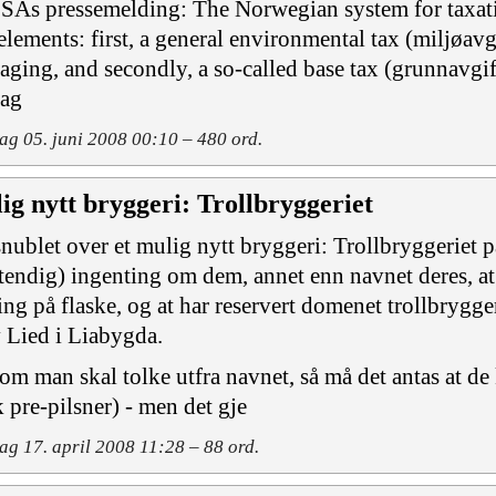
ESAs pressemelding: The Norwegian system for taxati
elements: first, a general environmental tax (miljøavgi
aging, and secondly, a so-called base tax (grunnavgif
kag
ag 05. juni 2008 00:10 – 480 ord.
ig nytt bryggeri: Trollbryggeriet
snublet over et mulig nytt bryggeri: Trollbryggeriet 
stendig) ingenting om dem, annet enn navnet deres, a
ing på flaske, og at har reservert domenet trollbrygge
 Lied i Liabygda.
om man skal tolke utfra navnet, så må det antas at de 
k pre-pilsner) - men det gje
ag 17. april 2008 11:28 – 88 ord.