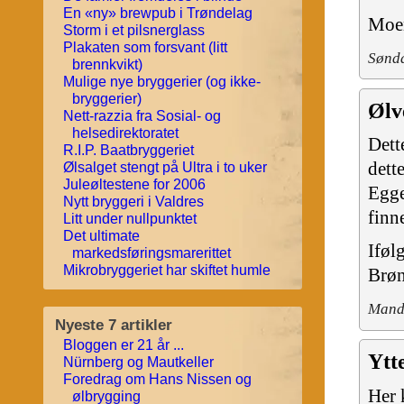
En «ny» brewpub i Trøndelag
Moen
Storm i et pilsnerglass
Plakaten som forsvant (litt
Sønda
brennkvikt)
Mulige nye bryggerier (og ikke-
bryggerier)
Ølv
Nett-razzia fra Sosial- og
helsedirektoratet
Dett
R.I.P. Baatbryggeriet
dett
Ølsalget stengt på Ultra i to uker
Juleøltestene for 2006
Egge
Nytt bryggeri i Valdres
finn
Litt under nullpunktet
Det ultimate
Iføl
markedsføringsmarerittet
Mikrobryggeriet har skiftet humle
Brøn
Manda
Nyeste 7 artikler
Bloggen er 21 år ...
Ytt
Nürnberg og Mautkeller
Foredrag om Hans Nissen og
Her 
ølbrygging