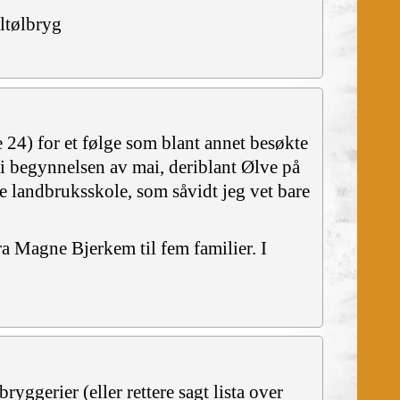
ltølbryg
e 24) for et følge som blant annet besøkte
 i begynnelsen av mai, deriblant Ølve på
re landbruksskole, som såvidt jeg vet bare
ra Magne Bjerkem til fem familier. I
yggerier (eller rettere sagt lista over