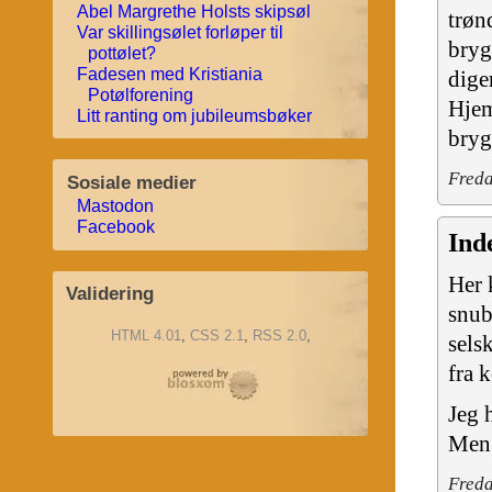
Abel Margrethe Holsts skipsøl
trøn
Var skillingsølet forløper til
bryg
pottølet?
Fadesen med Kristiania
dige
Potølforening
Hjem
Litt ranting om jubileumsbøker
bry
Freda
Sosiale medier
Mastodon
Facebook
Ind
Her 
Validering
snub
HTML 4.01
,
CSS 2.1
,
RSS 2.0
,
sels
fra 
Jeg 
Men 
Freda