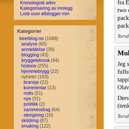
fra 
Kronologisk arkiv
Kategorisering av innlegg
two 
Liste over ølblogger mm
pack
pac
Kategorier
Torsd
beerblog.no
(1068)
analyse
(60)
anmeldelse
(39)
Mul
blogging
(43)
bryggeteknisk
(44)
Jeg 
historie
(255)
full
hjemmebrygg
(22)
nyheter (193)
tapp
bransje
(22)
Olav
kommentar
(13)
notis
(51)
Ders
nye
(31)
politikk
(2)
(ten
sammendrag
(64)
stengning
(10)
Torsd
skildring
(87)
smaking
(122)