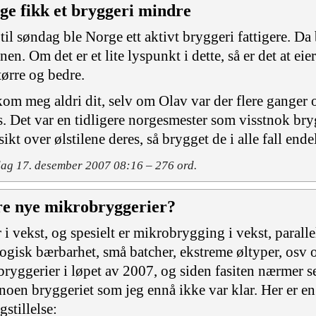
ge fikk et bryggeri mindre
 til søndag ble Norge ett aktivt bryggeri fattigere. D
nen. Om det er et lite lyspunkt i dette, så er det at ei
større og bedre.
kom meg aldri dit, selv om Olav var der flere ganger o
s. Det var en tidligere norgesmester som visstnok bry
ikt over ølstilene deres, så brygget de i alle fall endel
g 17. desember 2007 08:16 – 276 ord.
re nye mikrobryggerier?
r i vekst, og spesielt er mikrobrygging i vekst, paral
ogisk bærbarhet, små batcher, ekstreme øltyper, osv os
bryggerier i løpet av 2007, og siden fasiten nærmer s
noen bryggeriet som jeg ennå ikke var klar. Her er en l
gstillelse: