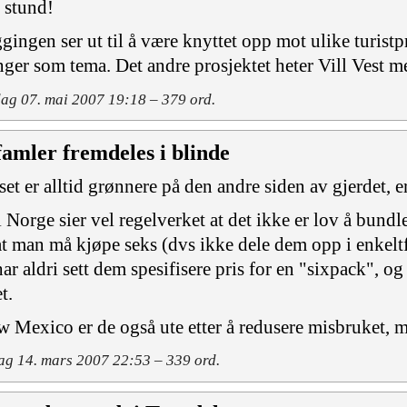
n stund!
gingen ser ut til å være knyttet opp mot ulike turistp
nger som tema. Det andre prosjektet heter Vill Vest me
g 07. mai 2007 19:18 – 379 ord.
famler fremdeles i blinde
set er alltid grønnere på den andre siden av gjerdet, 
i Norge sier vel regelverket at det ikke er lov å bundl
at man må kjøpe seks (dvs ikke dele dem opp i enkeltf
har aldri sett dem spesifisere pris for en "sixpack", o
et.
w Mexico er de også ute etter å redusere misbruket, 
g 14. mars 2007 22:53 – 339 ord.