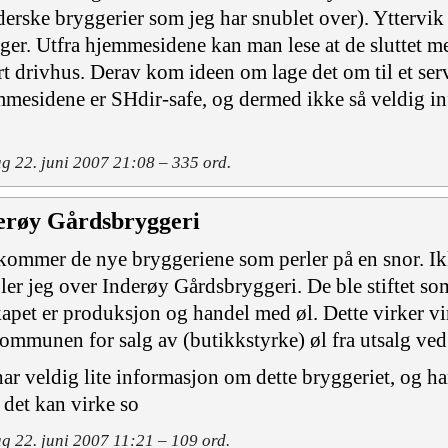
derske bryggerier som jeg har snublet over). Yttervik
ger. Utfra hjemmesidene kan man lese at de sluttet m
rt drivhus. Derav kom ideen om lage det om til et se
mesidene er SHdir-safe, og dermed ikke så veldig inf
g
g 22. juni 2007 21:08 – 335 ord.
erøy Gårdsbryggeri
kommer de nye bryggeriene som perler på en snor. Ik
ler jeg over Inderøy Gårdsbryggeri. De ble stiftet so
kapet er produksjon og handel med øl. Dette virker vi
kommunen for salg av (butikkstyrke) øl fra utsalg ved
har veldig lite informasjon om dette bryggeriet, og har
det kan virke so
g 22. juni 2007 11:21 – 109 ord.