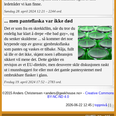
ledetråder vi kan finne.
Søndag 28. april 2024 12:21 – 2244 ord.
... men panteflaska var ikke død
Det er som fra en skrekkfilm, når du tror du
endelig har klart å drepe «the bad guy», og
du senker skuldrene ... så kommer det noe
krypende opp av grava: gjenbruksflaska
som pantes og vaskes er tilbake. Nåja, fullt
så ille er det ikke, skjønt noen i ølbransjen
sikkert vil mene det. Dette gjelder en
revisjon av et EU-direktiv, men dessverre sklir diskusjonen raskt
ut i munnhuggeri for eller mot det gamle pantesystemet med
ombrukbare flasker i glass.
Fredag 19. april 2024 17:52 – 2783 ord.
©2015 Anders Christensen <anders@geekhouse.no> -
Creative Commons
BY-NC-ND 4.0
2026-06-22 12:45
|
toppnivå
|
|