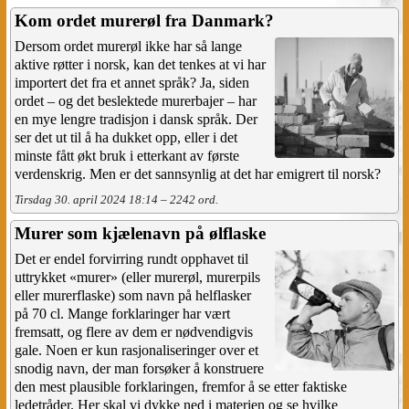
Kom ordet murerøl fra Danmark?
Dersom ordet murerøl ikke har så lange
aktive røtter i norsk, kan det tenkes at vi har
importert det fra et annet språk? Ja, siden
ordet – og det beslektede murerbajer – har
en mye lengre tradisjon i dansk språk. Der
ser det ut til å ha dukket opp, eller i det
minste fått økt bruk i etterkant av første
verdenskrig. Men er det sannsynlig at det har emigrert til norsk?
Tirsdag 30. april 2024 18:14 – 2242 ord.
Murer som kjælenavn på ølflaske
Det er endel forvirring rundt opphavet til
uttrykket «murer» (eller murerøl, murerpils
eller murerflaske) som navn på helflasker
på 70 cl. Mange forklaringer har vært
fremsatt, og flere av dem er nødvendigvis
gale. Noen er kun rasjonaliseringer over et
snodig navn, der man forsøker å konstruere
den mest plausible forklaringen, fremfor å se etter faktiske
ledetråder. Her skal vi dykke ned i materien og se hvilke