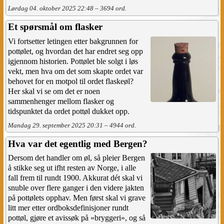
Lørdag 04. oktober 2025 22:48 – 3694 ord.
Et spørsmål om flasker
Vi fortsetter letingen etter bakgrunnen for
pottølet, og hvordan det har endret seg opp
igjennom historien. Pottølet ble solgt i løs
vekt, men hva om det som skapte ordet var
behovet for en motpol til ordet flaskeøl?
Her skal vi se om det er noen
sammenhenger mellom flasker og
tidspunktet da ordet pottøl dukket opp.
Mandag 29. september 2025 20:31 – 4944 ord.
Hva var det egentlig med Bergen?
Dersom det handler om øl, så pleier Bergen
å stikke seg ut ifht resten av Norge, i alle
fall frem til rundt 1900. Akkurat dét skal vi
snuble over flere ganger i den videre jakten
på pottølets opphav. Men først skal vi grave
litt mer etter ordboksdefinisjoner rundt
pottøl, gjøre et avissøk på «bryggeri», og så