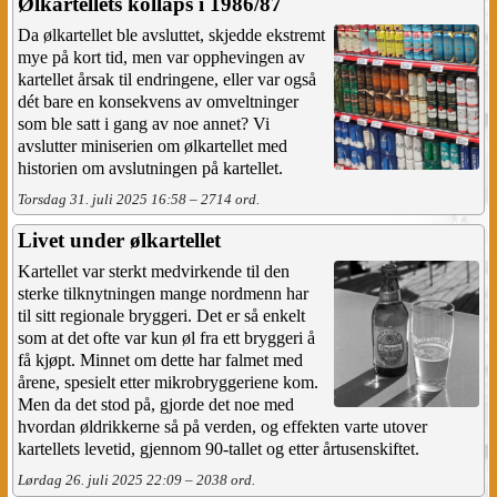
Ølkartellets kollaps i 1986/87
Da ølkartellet ble avsluttet, skjedde ekstremt
mye på kort tid, men var opphevingen av
kartellet årsak til endringene, eller var også
dét bare en konsekvens av omveltninger
som ble satt i gang av noe annet? Vi
avslutter miniserien om ølkartellet med
historien om avslutningen på kartellet.
Torsdag 31. juli 2025 16:58 – 2714 ord.
Livet under ølkartellet
Kartellet var sterkt medvirkende til den
sterke tilknytningen mange nordmenn har
til sitt regionale bryggeri. Det er så enkelt
som at det ofte var kun øl fra ett bryggeri å
få kjøpt. Minnet om dette har falmet med
årene, spesielt etter mikrobryggeriene kom.
Men da det stod på, gjorde det noe med
hvordan øldrikkerne så på verden, og effekten varte utover
kartellets levetid, gjennom 90-tallet og etter årtusenskiftet.
Lørdag 26. juli 2025 22:09 – 2038 ord.