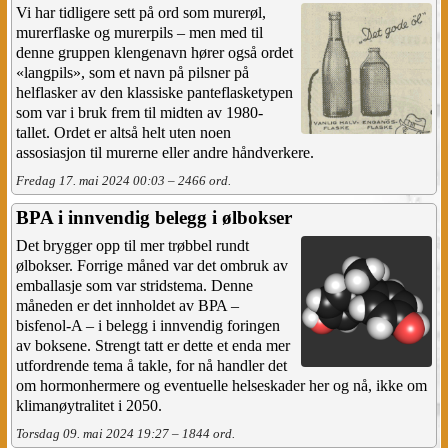
Vi har tidligere sett på ord som murerøl,
murerflaske og murerpils – men med til
denne gruppen klengenavn hører også ordet
«langpils», som et navn på pilsner på
helflasker av den klassiske panteflasketypen
som var i bruk frem til midten av 1980-
tallet. Ordet er altså helt uten noen
assosiasjon til murerne eller andre håndverkere.
Fredag 17. mai 2024 00:03 – 2466 ord.
BPA i innvendig belegg i ølbokser
Det brygger opp til mer trøbbel rundt
ølbokser. Forrige måned var det ombruk av
emballasje som var stridstema. Denne
måneden er det innholdet av BPA –
bisfenol-A – i belegg i innvendig foringen
av boksene. Strengt tatt er dette et enda mer
utfordrende tema å takle, for nå handler det
om hormonhermere og eventuelle helseskader her og nå, ikke om
klimanøytralitet i 2050.
Torsdag 09. mai 2024 19:27 – 1844 ord.