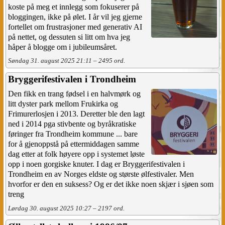
koste på meg et innlegg som fokuserer på
bloggingen, ikke på ølet. I år vil jeg gjerne
fortellet om frustrasjoner med generativ AI
på nettet, og dessuten si litt om hva jeg
håper å blogge om i jubileumsåret.
Søndag 31. august 2025 21:11 – 2495 ord.
Bryggerifestivalen i Trondheim
Den fikk en trang fødsel i en halvmørk og
litt dyster park mellom Frukirka og
Frimurerlosjen i 2013. Deretter ble den lagt
ned i 2014 pga stivbente og byråkratiske
føringer fra Trondheim kommune ... bare
for å gjenoppstå på ettermiddagen samme
dag etter at folk høyere opp i systemet løste
opp i noen gorgiske knuter. I dag er Bryggerifestivalen i
Trondheim en av Norges eldste og største ølfestivaler. Men
hvorfor er den en suksess? Og er det ikke noen skjær i sjøen som
treng
Lørdag 30. august 2025 10:27 – 2197 ord.