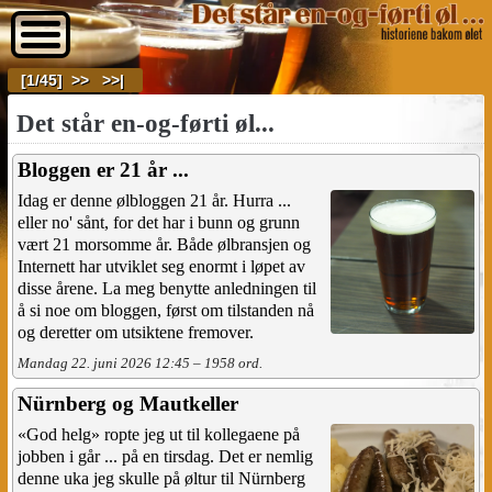
[1/45]
>>
>>|
Det står en-og-førti øl...
Bloggen er 21 år ...
Idag er denne ølbloggen 21 år. Hurra ...
eller no' sånt, for det har i bunn og grunn
vært 21 morsomme år. Både ølbransjen og
Internett har utviklet seg enormt i løpet av
disse årene. La meg benytte anledningen til
å si noe om bloggen, først om tilstanden nå
og deretter om utsiktene fremover.
Mandag 22. juni 2026 12:45 – 1958 ord.
Nürnberg og Mautkeller
«God helg» ropte jeg ut til kollegaene på
jobben i går ... på en tirsdag. Det er nemlig
denne uka jeg skulle på øltur til Nürnberg