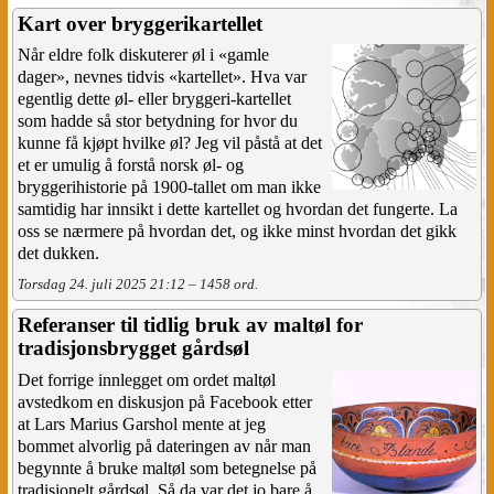
Kart over bryggerikartellet
Når eldre folk diskuterer øl i «gamle
dager», nevnes tidvis «kartellet». Hva var
egentlig dette øl- eller bryggeri-kartellet
som hadde så stor betydning for hvor du
kunne få kjøpt hvilke øl? Jeg vil påstå at det
et er umulig å forstå norsk øl- og
bryggerihistorie på 1900-tallet om man ikke
samtidig har innsikt i dette kartellet og hvordan det fungerte. La
oss se nærmere på hvordan det, og ikke minst hvordan det gikk
det dukken.
Torsdag 24. juli 2025 21:12 – 1458 ord.
Referanser til tidlig bruk av maltøl for
tradisjonsbrygget gårdsøl
Det forrige innlegget om ordet maltøl
avstedkom en diskusjon på Facebook etter
at Lars Marius Garshol mente at jeg
bommet alvorlig på dateringen av når man
begynnte å bruke maltøl som betegnelse på
tradisjonelt gårdsøl. Så da var det jo bare å