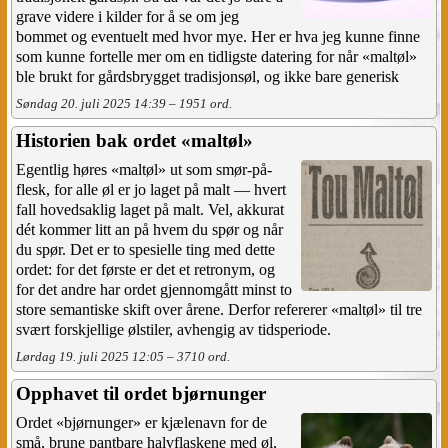
grave videre i kilder for å se om jeg
bommet og eventuelt med hvor mye. Her er hva jeg kunne finne
som kunne fortelle mer om en tidligste datering for når «maltøl»
ble brukt for gårdsbrygget tradisjonsøl, og ikke bare generisk
Søndag 20. juli 2025 14:39 – 1951 ord.
Historien bak ordet «maltøl»
Egentlig høres «maltøl» ut som smør-på-
flesk, for alle øl er jo laget på malt — hvert
fall hovedsaklig laget på malt. Vel, akkurat
dét kommer litt an på hvem du spør og når
du spør. Det er to spesielle ting med dette
ordet: for det første er det et retronym, og
for det andre har ordet gjennomgått minst to
store semantiske skift over årene. Derfor refererer «maltøl» til tre
svært forskjellige ølstiler, avhengig av tidsperiode.
Lørdag 19. juli 2025 12:05 – 3710 ord.
Opphavet til ordet bjørnunger
Ordet «bjørnunger» er kjælenavn for de
små, brune pantbare halvflaskene med øl,