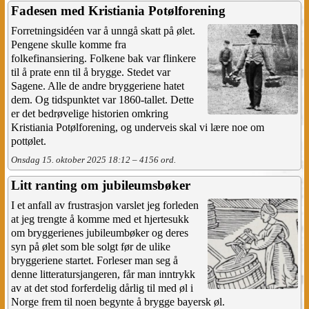
Fadesen med Kristiania Potølforening
Forretningsidéen var å unngå skatt på ølet.
Pengene skulle komme fra
folkefinansiering. Folkene bak var flinkere
til å prate enn til å brygge. Stedet var
Sagene. Alle de andre bryggeriene hatet
dem. Og tidspunktet var 1860-tallet. Dette
er det bedrøvelige historien omkring
Kristiania Potølforening, og underveis skal vi lære noe om
pottølet.
Onsdag 15. oktober 2025 18:12 – 4156 ord.
Litt ranting om jubileumsbøker
I et anfall av frustrasjon varslet jeg forleden
at jeg trengte å komme med et hjertesukk
om bryggerienes jubileumbøker og deres
syn på ølet som ble solgt før de ulike
bryggeriene startet. Forleser man seg å
denne litteratursjangeren, får man inntrykk
av at det stod forferdelig dårlig til med øl i
Norge frem til noen begynte å brygge bayersk øl.