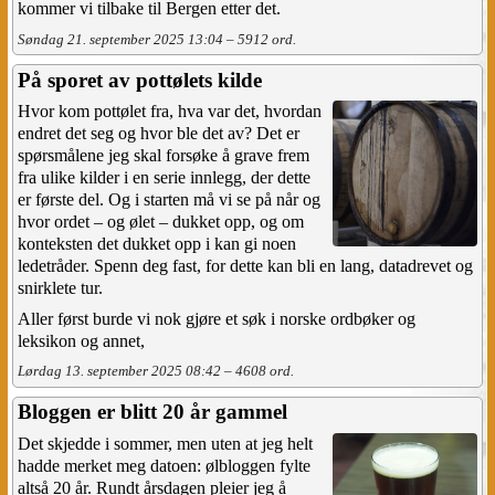
kommer vi tilbake til Bergen etter det.
Søndag 21. september 2025 13:04 – 5912 ord.
På sporet av pottølets kilde
Hvor kom pottølet fra, hva var det, hvordan
endret det seg og hvor ble det av? Det er
spørsmålene jeg skal forsøke å grave frem
fra ulike kilder i en serie innlegg, der dette
er første del. Og i starten må vi se på når og
hvor ordet – og ølet – dukket opp, og om
konteksten det dukket opp i kan gi noen
ledetråder. Spenn deg fast, for dette kan bli en lang, datadrevet og
snirklete tur.
Aller først burde vi nok gjøre et søk i norske ordbøker og
leksikon og annet,
Lørdag 13. september 2025 08:42 – 4608 ord.
Bloggen er blitt 20 år gammel
Det skjedde i sommer, men uten at jeg helt
hadde merket meg datoen: ølbloggen fylte
altså 20 år. Rundt årsdagen pleier jeg å