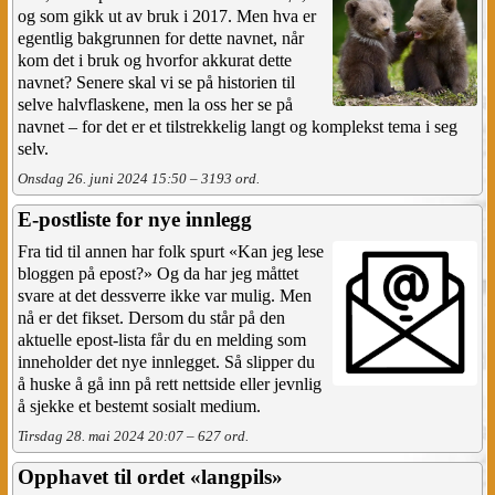
og som gikk ut av bruk i 2017. Men hva er
egentlig bakgrunnen for dette navnet, når
kom det i bruk og hvorfor akkurat dette
navnet? Senere skal vi se på historien til
selve halvflaskene, men la oss her se på
navnet – for det er et tilstrekkelig langt og komplekst tema i seg
selv.
Onsdag 26. juni 2024 15:50 – 3193 ord.
E-postliste for nye innlegg
Fra tid til annen har folk spurt «Kan jeg lese
bloggen på epost?» Og da har jeg måttet
svare at det dessverre ikke var mulig. Men
nå er det fikset. Dersom du står på den
aktuelle epost-lista får du en melding som
inneholder det nye innlegget. Så slipper du
å huske å gå inn på rett nettside eller jevnlig
å sjekke et bestemt sosialt medium.
Tirsdag 28. mai 2024 20:07 – 627 ord.
Opphavet til ordet «langpils»