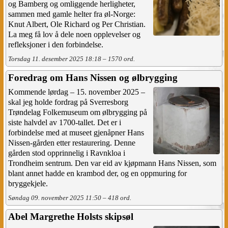
og Bamberg og omliggende herligheter,
sammen med gamle helter fra øl-Norge:
Knut Albert, Ole Richard og Per Christian.
La meg få lov å dele noen opplevelser og
refleksjoner i den forbindelse.
Torsdag 11. desember 2025 18:18 – 1570 ord.
Foredrag om Hans Nissen og ølbrygging
Kommende lørdag – 15. november 2025 –
skal jeg holde fordrag på Sverresborg
Trøndelag Folkemuseum om ølbrygging på
siste halvdel av 1700-tallet. Det er i
forbindelse med at museet gjenåpner Hans
Nissen-gården etter restaurering. Denne
gården stod opprinnelig i Ravnkloa i
Trondheim sentrum. Den var eid av kjøpmann Hans Nissen, som
blant annet hadde en krambod der, og en oppmuring for
bryggekjele.
Søndag 09. november 2025 11:50 – 418 ord.
Abel Margrethe Holsts skipsøl