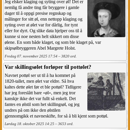
Jeg elsker klaging og syting over øl! Det er
nemlig få andre ting får bryggere i gamle
dager til å oppgi presise regnskap og
målinger for sitt øl, enn nettopp klaging og
syting over at ølet var for dårlig, for tynt
eller for dyrt. Og slike data hjelper oss til å
kunne si noe nesten helt sikkert om disse
ølene. En som både klaget, og som ble klaget på, var
skipsølbryggeren Abel Margrete Holst.
Fredag 07. november 2025 17:54 – 3820 ord.
Var skillingsølet forløper til pottølet?
Navnet pottøl ser ut til å ha kommet på
1820-tallet, men ølet var eldre. Så hva
kaltes dette ølet før et ble pottøl? Tidligere
har jeg foreslått bare «øl», men jeg tror
kanskje ikke det var fullt så enkelt. Det
fantes en ølstil som het skillingsøl, og jeg
undres på om ikke den ølstilen
gjennomgikk et navneskifte, for så å bli kjent som pottøl.
Lørdag 18. oktober 2025 14:25 – 3653 ord.