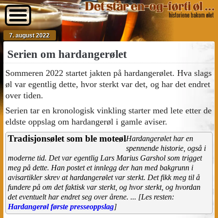
7. august 2022
Serien om hardangerølet
Sommeren 2022 startet jakten på hardangerølet. Hva slags
øl var egentlig dette, hvor sterkt var det, og har det endret
over tiden.
Serien tar en kronologisk vinkling starter med lete etter de
eldste oppslag om hardangerøl i gamle aviser.
Tradisjonsølet som ble moteøl
Hardangerølet har en
spennende historie, også i
moderne tid. Det var egentlig Lars Marius Garshol som trigget
meg på dette. Han postet et innlegg der han med bakgrunn i
avisartikler skrev at hardangerølet var sterkt. Det fikk meg til å
fundere på om det faktisk var sterkt, og hvor sterkt, og hvordan
det eventuelt har endret seg over årene. ... [Les resten:
Hardangerøl første presseoppslag
]