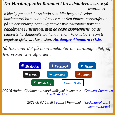
Da Hardangerølet flommet i hovedstaden
La oss se på
hvordan en
rekke kjøpmenn i Christiania samtidig begynte å selge
hardangerøl bare noen måneder etter den famøse norrøn-festen
på Studentersamfundet. Og det var ikke tvilsomme høkere i
bakgårdene i Pilestredet, men de bedre kjøpmennene, og de
plasserte hardangerølet på hylla mellom kolonialvarer som te,
engelske kjeks, ... [Les resten:
Hardangerøl bonanza i Oslo
]
Så fokuserer det på noen anekdoter om hardangerølet, og
hva vi kan lære utfra dem.
Mastodon
Facebook
Twitter
E-Mail
LinkedIn
Reddit
WhatsApp
Info om SoMe
©2015 Anders Christensen <anders@geekhouse.no> -
Creative Commons
BY-NC-ND 4.0
2022-08-07 09:38
|
Tema
|
Permalink:
Hardangerøl-cltn
|
kommentar(er)