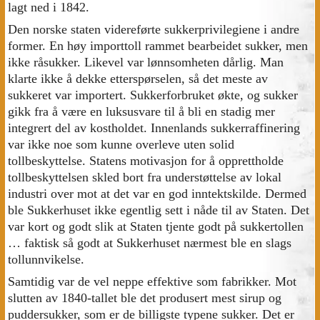
lagt ned i 1842.
Den norske staten videreførte sukkerprivilegiene i andre
former. En høy importtoll rammet bearbeidet sukker, men
ikke råsukker. Likevel var lønnsomheten dårlig. Man
klarte ikke å dekke etterspørselen, så det meste av
sukkeret var importert. Sukkerforbruket økte, og sukker
gikk fra å være en luksusvare til å bli en stadig mer
integrert del av kostholdet. Innenlands sukkerraffinering
var ikke noe som kunne overleve uten solid
tollbeskyttelse. Statens motivasjon for å opprettholde
tollbeskyttelsen skled bort fra understøttelse av lokal
industri over mot at det var en god inntektskilde. Dermed
ble Sukkerhuset ikke egentlig sett i nåde til av Staten. Det
var kort og godt slik at Staten tjente godt på sukkertollen
… faktisk så godt at Sukkerhuset nærmest ble en slags
tollunnvikelse.
Samtidig var de vel neppe effektive som fabrikker. Mot
slutten av 1840-tallet ble det produsert mest sirup og
puddersukker, som er de billigste typene sukker. Det er