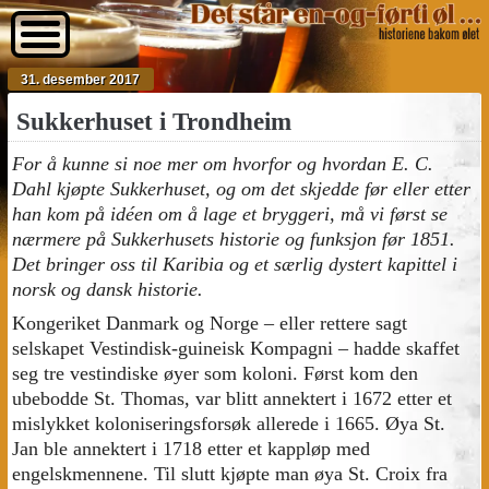
31. desember 2017
Sukkerhuset i Trondheim
For å kunne si noe mer om hvorfor og hvordan E. C.
Dahl kjøpte Sukkerhuset, og om det skjedde før eller etter
han kom på idéen om å lage et bryggeri, må vi først se
nærmere på Sukkerhusets historie og funksjon før 1851.
Det bringer oss til Karibia og et særlig dystert kapittel i
norsk og dansk historie.
Kongeriket Danmark og Norge – eller rettere sagt
selskapet Vestindisk-guineisk Kompagni – hadde skaffet
seg tre vestindiske øyer som koloni. Først kom den
ubebodde St. Thomas, var blitt annektert i 1672 etter et
mislykket koloniseringsforsøk allerede i 1665. Øya St.
Jan ble annektert i 1718 etter et kappløp med
engelskmennene. Til slutt kjøpte man øya St. Croix fra