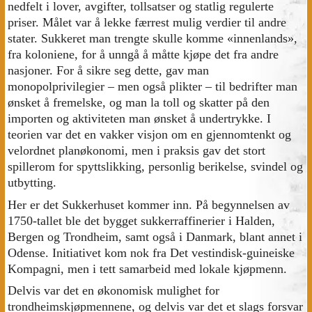
nedfelt i lover, avgifter, tollsatser og statlig regulerte
priser. Målet var å lekke færrest mulig verdier til andre
stater. Sukkeret man trengte skulle komme «innenlands»,
fra koloniene, for å unngå å måtte kjøpe det fra andre
nasjoner. For å sikre seg dette, gav man
monopolprivilegier – men også plikter – til bedrifter man
ønsket å fremelske, og man la toll og skatter på den
importen og aktiviteten man ønsket å undertrykke. I
teorien var det en vakker visjon om en gjennomtenkt og
velordnet planøkonomi, men i praksis gav det stort
spillerom for spyttslikking, personlig berikelse, svindel og
utbytting.
Her er det Sukkerhuset kommer inn. På begynnelsen av
1750-tallet ble det bygget sukkerraffinerier i Halden,
Bergen og Trondheim, samt også i Danmark, blant annet i
Odense. Initiativet kom nok fra Det vestindisk-guineiske
Kompagni, men i tett samarbeid med lokale kjøpmenn.
Delvis var det en økonomisk mulighet for
trondheimskjøpmennene, og delvis var det et slags forsvar