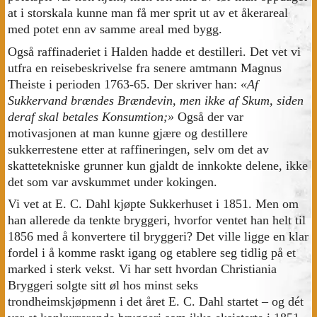
at i storskala kunne man få mer sprit ut av et åkerareal
med potet enn av samme areal med bygg.
Også raffinaderiet i Halden hadde et destilleri. Det vet vi
utfra en reisebeskrivelse fra senere amtmann Magnus
Theiste i perioden 1763-65. Der skriver han:
«Af
Sukkervand brændes Brændevin, men ikke af Skum, siden
deraf skal betales Konsumtion;»
Også der var
motivasjonen at man kunne gjære og destillere
sukkerrestene etter at raffineringen, selv om det av
skattetekniske grunner kun gjaldt de innkokte delene, ikke
det som var avskummet under kokingen.
Vi vet at E. C. Dahl kjøpte Sukkerhuset i 1851. Men om
han allerede da tenkte bryggeri, hvorfor ventet han helt til
1856 med å konvertere til bryggeri? Det ville ligge en klar
fordel i å komme raskt igang og etablere seg tidlig på et
marked i sterk vekst. Vi har sett hvordan Christiania
Bryggeri solgte sitt øl hos minst seks
trondheimskjøpmenn i det året E. C. Dahl startet – og dét