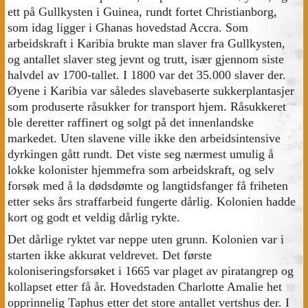
ett på Gullkysten i Guinea, rundt fortet Christianborg,
som idag ligger i Ghanas hovedstad Accra. Som
arbeidskraft i Karibia brukte man slaver fra Gullkysten,
og antallet slaver steg jevnt og trutt, især gjennom siste
halvdel av 1700-tallet. I 1800 var det 35.000 slaver der.
Øyene i Karibia var således slavebaserte sukkerplantasjer
som produserte råsukker for transport hjem. Råsukkeret
ble deretter raffinert og solgt på det innenlandske
markedet. Uten slavene ville ikke den arbeidsintensive
dyrkingen gått rundt. Det viste seg nærmest umulig å
lokke kolonister hjemmefra som arbeidskraft, og selv
forsøk med å la dødsdømte og langtidsfanger få friheten
etter seks års straffarbeid fungerte dårlig. Kolonien hadde
kort og godt et veldig dårlig rykte.
Det dårlige ryktet var neppe uten grunn. Kolonien var i
starten ikke akkurat veldrevet. Det første
koloniseringsforsøket i 1665 var plaget av piratangrep og
kollapset etter få år. Hovedstaden Charlotte Amalie het
opprinnelig Taphus etter det store antallet vertshus der. I