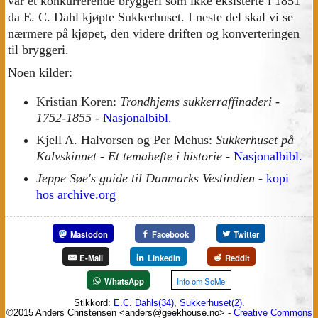
var et konkurrerende bryggeri som ikke eksisterte i 1851
da E. C. Dahl kjøpte Sukkerhuset. I neste del skal vi se
nærmere på kjøpet, den videre driften og konverteringen
til bryggeri.
Noen kilder:
Kristian Koren:
Trondhjems sukkerraffinaderi -
1752-1855
-
Nasjonalbibl.
Kjell A. Halvorsen og Per Mehus:
Sukkerhuset på
Kalvskinnet - Et temahefte i historie
-
Nasjonalbibl.
Jeppe Søe's guide til Danmarks Vestindien
-
kopi
hos archive.org
Mastodon
Facebook
Twitter
E-Mail
LinkedIn
Reddit
WhatsApp
Info om SoMe
Stikkord:
E.C. Dahls(34)
,
Sukkerhuset(2)
.
©2015 Anders Christensen <anders@geekhouse.no> -
Creative Commons