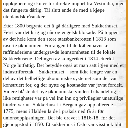
oppkjøpere og skuter for direkte import fra Vestindia, men
det fungerte dårlig. Til slutt ende de med å kjøpe
utenlandsk råsukker.
Etter 1800 begynte det å gå dårligere med Sukkerhuset.
Først var det krig og uår og engelsk blokade. På toppen
av det hele kom den store statsbankerotten i 1813 som
raserte økonomien. Forrangen til de københavnske
raffinaderiene undergravde lønnsomheten til de lokale
Sukkerhusene. Delingen av kongeriket i 1814 etterlot
Norge lutfattig. Det betydde også at man satt igjen med et
industriforetak – Sukkerhuset – som ikke lengre var en
del av det helhetlige økonomiske systemet som det var
konstruert for, og der nytte og kostnader var jevnt fordelt.
Videre blåste det nye økonomiske vinder: frihandel og
like rettigheter var på vei inn inn og privilegier unaturlige
hindre var ut. Sukkerhuset i Bergen gav opp allerede i
1775, mens i Halden la de i praksis ned få år før
unionsoppløsningen. Det ble drevet i 1816-18, før det
gjenoppstod i 1850. Et sukkerhus i Oslo var visstnok blitt