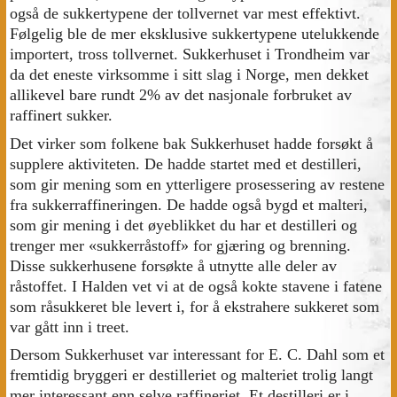
også de sukkertypene der tollvernet var mest effektivt.
Følgelig ble de mer eksklusive sukkertypene utelukkende
importert, tross tollvernet. Sukkerhuset i Trondheim var
da det eneste virksomme i sitt slag i Norge, men dekket
allikevel bare rundt 2% av det nasjonale forbruket av
raffinert sukker.
Det virker som folkene bak Sukkerhuset hadde forsøkt å
supplere aktiviteten. De hadde startet med et destilleri,
som gir mening som en ytterligere prosessering av restene
fra sukkerraffineringen. De hadde også bygd et malteri,
som gir mening i det øyeblikket du har et destilleri og
trenger mer «sukkerråstoff» for gjæring og brenning.
Disse sukkerhusene forsøkte å utnytte alle deler av
råstoffet. I Halden vet vi at de også kokte stavene i fatene
som råsukkeret ble levert i, for å ekstrahere sukkeret som
var gått inn i treet.
Dersom Sukkerhuset var interessant for E. C. Dahl som et
fremtidig bryggeri er destilleriet og malteriet trolig langt
mer interessant enn selve raffineriet. Et destilleri er i