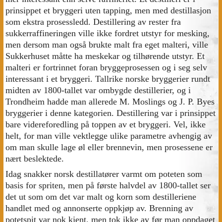
prinsippet et bryggeri uten tapping, men med destillasjon
som ekstra prosessledd. Destillering av rester fra
sukkerraffineringen ville ikke fordret utstyr for mesking,
men dersom man også brukte malt fra eget malteri, ville
Sukkerhuset måtte ha meskekar og tilhørende utstyr. Et
malteri er fortrinnet foran bryggeprosessen og i seg selv
interessant i et bryggeri. Tallrike norske bryggerier rundt
midten av 1800-tallet var ombygde destillerier, og i
Trondheim hadde man allerede M. Moslings og J. P. Byes
bryggerier i denne kategorien. Destillering var i prinsippet
bare videreforedling på toppen av et bryggeri. Vel, ikke
helt, for man ville vektlegge ulike parametre avhengig av
om man skulle lage øl eller brennevin, men prosessene er
nært beslektede.
Idag snakker norsk destillatører varmt om poteten som
basis for spriten, men på første halvdel av 1800-tallet ser
det ut som om det var malt og korn som destilleriene
handlet med og annonserte oppkjøp av. Brenning av
potetspit var nok kjent, men tok ikke av før man oppdaget