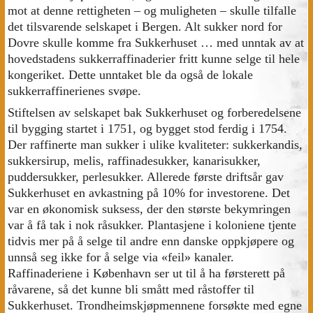
mot at denne rettigheten – og muligheten – skulle tilfalle
det tilsvarende selskapet i Bergen. Alt sukker nord for
Dovre skulle komme fra Sukkerhuset … med unntak av at
hovedstadens sukkerraffinaderier fritt kunne selge til hele
kongeriket. Dette unntaket ble da også de lokale
sukkerraffinerienes svøpe.
Stiftelsen av selskapet bak Sukkerhuset og forberedelsene
til bygging startet i 1751, og bygget stod ferdig i 1754.
Der raffinerte man sukker i ulike kvaliteter: sukkerkandis,
sukkersirup, melis, raffinadesukker, kanarisukker,
puddersukker, perlesukker. Allerede første driftsår gav
Sukkerhuset en avkastning på 10% for investorene. Det
var en økonomisk suksess, der den største bekymringen
var å få tak i nok råsukker. Plantasjene i koloniene tjente
tidvis mer på å selge til andre enn danske oppkjøpere og
unnså seg ikke for å selge via «feil» kanaler.
Raffinaderiene i København ser ut til å ha førsterett på
råvarene, så det kunne bli smått med råstoffer til
Sukkerhuset. Trondheimskjøpmennene forsøkte med egne