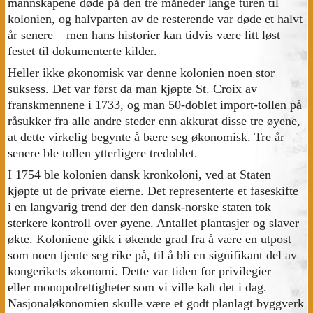
mannskapene døde på den tre måneder lange turen til
kolonien, og halvparten av de resterende var døde et halvt
år senere – men hans historier kan tidvis være litt løst
festet til dokumenterte kilder.
Heller ikke økonomisk var denne kolonien noen stor
suksess. Det var først da man kjøpte St. Croix av
franskmennene i 1733, og man 50-doblet import-tollen på
råsukker fra alle andre steder enn akkurat disse tre øyene,
at dette virkelig begynte å bære seg økonomisk. Tre år
senere ble tollen ytterligere tredoblet.
I 1754 ble kolonien dansk kronkoloni, ved at Staten
kjøpte ut de private eierne. Det representerte et faseskifte
i en langvarig trend der den dansk-norske staten tok
sterkere kontroll over øyene. Antallet plantasjer og slaver
økte. Koloniene gikk i økende grad fra å være en utpost
som noen tjente seg rike på, til å bli en signifikant del av
kongerikets økonomi. Dette var tiden for privilegier –
eller monopolrettigheter som vi ville kalt det i dag.
Nasjonaløkonomien skulle være et godt planlagt byggverk