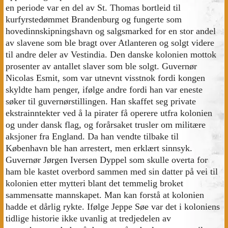
en periode var en del av St. Thomas bortleid til
kurfyrstedømmet Brandenburg og fungerte som
hovedinnskipningshavn og salgsmarked for en stor andel
av slavene som ble bragt over Atlanteren og solgt videre
til andre deler av Vestindia. Den danske kolonien mottok
prosenter av antallet slaver som ble solgt. Guvernør
Nicolas Esmit, som var utnevnt visstnok fordi kongen
skyldte ham penger, ifølge andre fordi han var eneste
søker til guvernørstillingen. Han skaffet seg private
ekstrainntekter ved å la pirater få operere utfra kolonien
og under dansk flag, og forårsaket trusler om militære
aksjoner fra England. Da han vendte tilbake til
København ble han arrestert, men erklært sinnsyk.
Guvernør Jørgen Iversen Dyppel som skulle overta for
ham ble kastet overbord sammen med sin datter på vei til
kolonien etter mytteri blant det temmelig broket
sammensatte mannskapet. Man kan forstå at kolonien
hadde et dårlig rykte. Ifølge Jeppe Søe var det i koloniens
tidlige historie ikke uvanlig at tredjedelen av