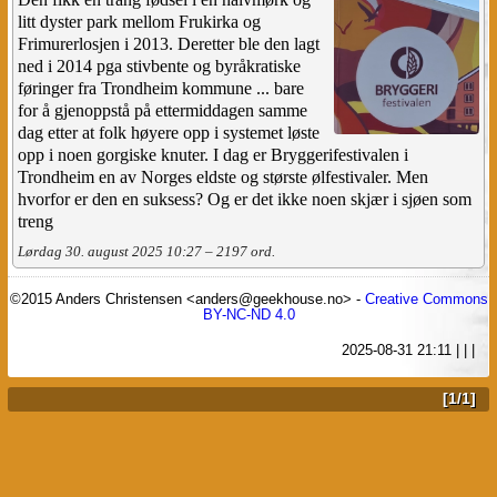
litt dyster park mellom Frukirka og
Frimurerlosjen i 2013. Deretter ble den lagt
ned i 2014 pga stivbente og byråkratiske
føringer fra Trondheim kommune ... bare
for å gjenoppstå på ettermiddagen samme
dag etter at folk høyere opp i systemet løste
opp i noen gorgiske knuter. I dag er Bryggerifestivalen i
Trondheim en av Norges eldste og største ølfestivaler. Men
hvorfor er den en suksess? Og er det ikke noen skjær i sjøen som
treng
Lørdag 30. august 2025 10:27 – 2197 ord.
©2015 Anders Christensen <anders@geekhouse.no> -
Creative Commons
BY-NC-ND 4.0
2025-08-31 21:11
|
|
|
[1/1]