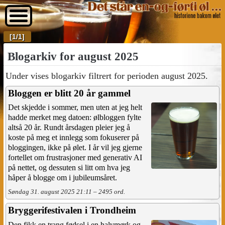
[1/1]
Blogarkiv for august 2025
Under vises blogarkiv filtrert for perioden august 2025.
Bloggen er blitt 20 år gammel
Det skjedde i sommer, men uten at jeg helt
hadde merket meg datoen: ølbloggen fylte
altså 20 år. Rundt årsdagen pleier jeg å
koste på meg et innlegg som fokuserer på
bloggingen, ikke på ølet. I år vil jeg gjerne
fortellet om frustrasjoner med generativ AI
på nettet, og dessuten si litt om hva jeg
håper å blogge om i jubileumsåret.
Søndag 31. august 2025 21:11 – 2495 ord.
Bryggerifestivalen i Trondheim
Den fikk en trang fødsel i en halvmørk og