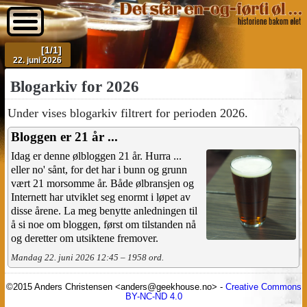
[1/1]
22. juni 2026
Blogarkiv for 2026
Under vises blogarkiv filtrert for perioden 2026.
Bloggen er 21 år ...
Idag er denne ølbloggen 21 år. Hurra ...
eller no' sånt, for det har i bunn og grunn
vært 21 morsomme år. Både ølbransjen og
Internett har utviklet seg enormt i løpet av
disse årene. La meg benytte anledningen til
å si noe om bloggen, først om tilstanden nå
og deretter om utsiktene fremover.
Mandag 22. juni 2026 12:45 – 1958 ord.
©2015 Anders Christensen <anders@geekhouse.no> -
Creative Commons
BY-NC-ND 4.0